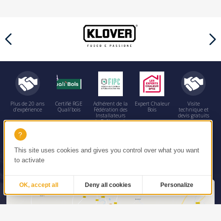
Plus de 20 ans
Certifié RGE
Adhérent de la
Expert Chaleur
Visite
d’expérience
Quali’bois
Fédération des
Bois
technique et
Installateurs
devis gratuits
de Poêles et de
Cheminées
contactez-nous
This site uses cookies and gives you control over what you want
to activate
OK, accept all
Deny all cookies
Personalize