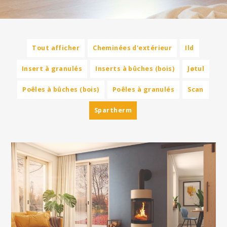
Tout afficher
Cheminées d'extérieur
Ild
Insert à granulés
Inserts à bûches (bois)
Jøtul
Poêles à bûches (bois)
Poêles à granulés
Scan
Spartherm
Finition acier magnolie