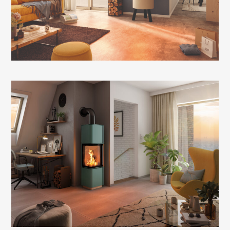
Sur ses trois pieds, le Passo XS met l’accent sur la
légèreté du feu et un feu parfait dans un format
compact.
Finition acier turquoise
Un look élancé, avec les parties en bois sur la
poignée et le pied de la rampe créant un design
moderne et doux.