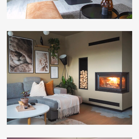
avec vitres latérales
Le plus grand insert à bois Jøtul à vitre latérale
droite