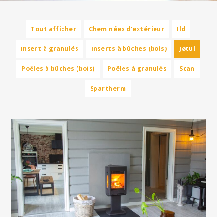
Tout afficher
Cheminées d'extérieur
Ild
Insert à granulés
Inserts à bûches (bois)
Jøtul
Poêles à bûches (bois)
Poêles à granulés
Scan
Spartherm
Articles plus anciens
Le petit poêle à bois sur piétement piédestal