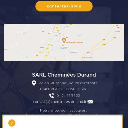
contactez-nous
SARL Cheminées Durand
ZA en Faurianne . Route d’Izernore
01460 BEARD-GEOVREISSIAT
04 74 75 34 22
rf.dnarud-seenimehc[ta]tcatnoc
Notre showroom est ouvert :
- les Lundi et Jeudi de 10h00 à 16h00 non-stop ;
- les Mardi et Vendredi de 14h00 à 18h00 ;
- et le Samedi de 09h00 à 12h00.