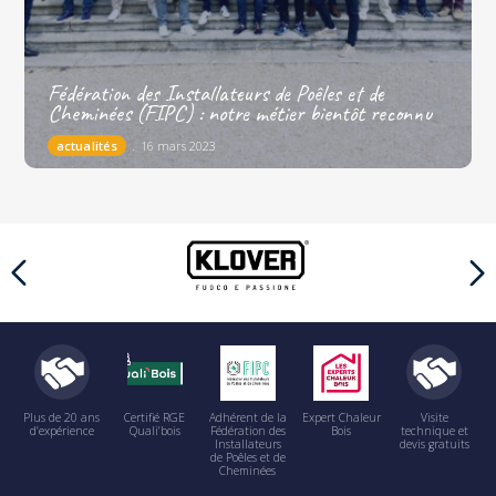
Fédération des Installateurs de Poêles et de
Cheminées (FIPC) : notre métier bientôt reconnu
actualités
16 mars 2023
Plus de 20 ans
Certifié RGE
Adhérent de la
Expert Chaleur
Visite
d’expérience
Quali’bois
Fédération des
Bois
technique et
Installateurs
devis gratuits
de Poêles et de
Cheminées