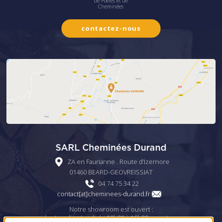
de Poêles et de
Cheminées
contactez-nous
SARL Cheminées Durand
ZA en Faurianne . Route d’Izernore
01460 BEARD-GEOVREISSIAT
04 74 75 34 22
rf.dnarud-seenimehc[ta]tcatnoc
Notre showroom est ouvert :
- les Lundi et Jeudi de 10h00 à 16h00 non-stop ;