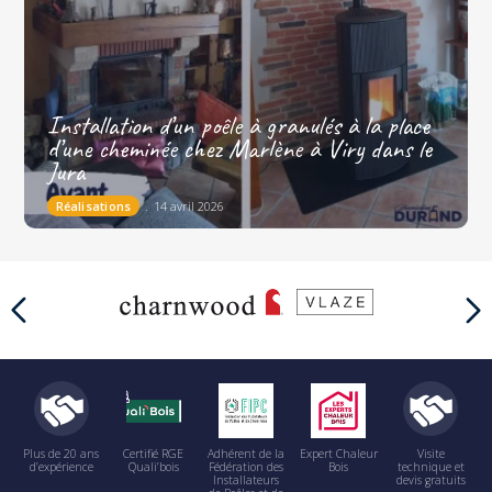
Installation d’un poêle à granulés à la place
d’une cheminée chez Marlène à Viry dans le
Jura
Réalisations
14 avril 2026
Plus de 20 ans
Certifié RGE
Adhérent de la
Expert Chaleur
Visite
d’expérience
Quali’bois
Fédération des
Bois
technique et
Installateurs
devis gratuits